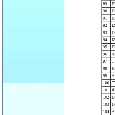
89
E
90
D
91
E
92
I
93
D
94
I
95
E
96
A
97
T
98
E
99
A
100
T
101
I
102
D
103
D
104
A