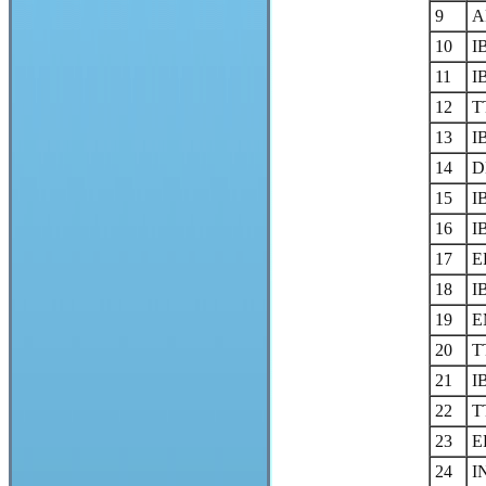
9
A
10
I
11
I
12
T
13
I
14
D
15
I
16
I
17
E
18
I
19
E
20
T
21
I
22
T
23
E
24
I