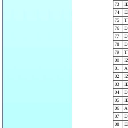
73
I
74
E
75
T
76
D
77
D
78
D
79
T
80
I
81
A
82
I
83
I
84
D
85
I
86
A
87
D
88
E