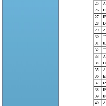
25
A
26
E
27
I
28
D
29
A
30
T
31
I
32
T
33
A
34
D
35
A
36
E
37
I
38
I
39
I
40
A