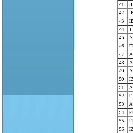
41
I
42
I
43
I
44
T
45
A
46
E
47
A
48
A
49
A
50
I
51
A
52
D
53
A
54
E
55
E
56
I