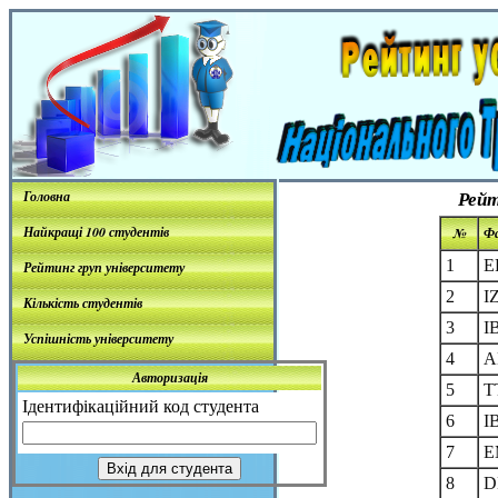
Рейт
Головна
Найкращі 100 студентів
№
Ф
1
E
Рейтинг груп університету
2
I
Кількість студентів
3
I
Успішність університету
4
A
Авторизація
5
T
Ідентифікаційний код студента
6
I
7
E
8
D