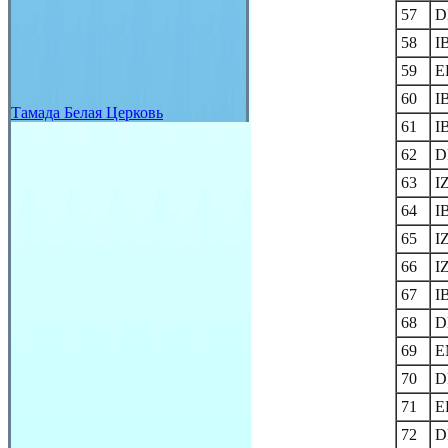
57
D
58
I
59
E
60
I
Тамада Белая Церковь
61
I
62
D
63
I
64
I
65
I
66
I
67
I
68
D
69
E
70
D
71
E
72
D