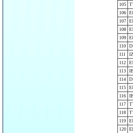
105
T
106
E
107
E
108
E
109
E
110
D
111
I
112
E
113
I
114
D
115
E
116
I
117
T
118
T
119
E
120
E